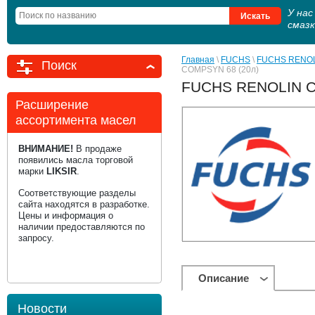
У на
смаз
Главная
 \ 
FUCHS
 \ 
FUCHS RENO
Поиск
COMPSYN 68 (20л)
FUCHS RENOLIN C
Расширение
ассортимента масел
ВНИМАНИЕ!
В продаже
появились масла торговой
марки
LIKSIR
.
Соответствующие разделы
сайта находятся в разработке.
Цены и информация о
наличии предоставляются по
запросу.
Описание
Новости