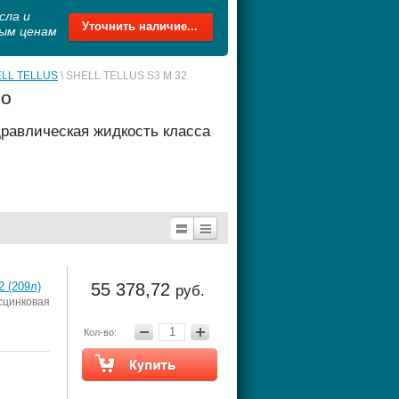
сла и
Уточнить наличие...
ным ценам
LL TELLUS
 \ SHELL TELLUS S3 M 32
ло
равлическая жидкость класса
 (209л)
55 378,72
руб.
цинковая
Кол-во: