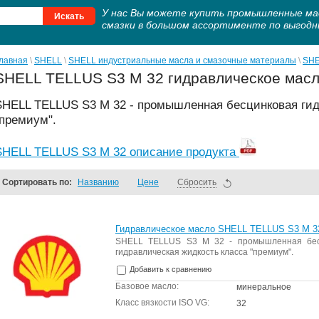
У нас Вы можете купить промышленные ма
смазки в большом ассортименте по выгод
лавная
 \ 
SHELL
 \ 
SHELL индустриальные масла и смазочные материалы
 \ 
SHE
SHELL TELLUS S3 M 32 гидравлическое мас
SHELL TELLUS S3 M 32 - промышленная бесцинковая гид
"премиум".
SHELL TELLUS S3 M 32 описание продукта
Сортировать по:
Названию
Цене
Сбросить
Гидравлическое масло SHELL TELLUS S3 M 32
SHELL TELLUS S3 M 32 - промышленная бес
гидравлическая жидкость класса "премиум".
Добавить к сравнению
Базовое масло:
минеральное
Класс вязкости ISO VG:
32