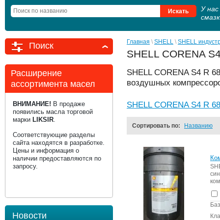
У на
смаз
Главная
 \ 
SHELL
 \ 
SHELL индуст
Поиск
SHELL CORENA S4 
SHELL CORENA S4 R 68 
Расширение
воздушных компрессоро
ассортимента масел
ВНИМАНИЕ!
В продаже
SHELL CORENA S4 R 68
появились масла торговой
марки
LIKSIR
.
Сортировать по:
Названию
Соответствующие разделы
сайта находятся в разработке.
Цены и информация о
Ко
наличии предоставляются по
запросу.
SH
си
ком
Баз
Новости
Кла