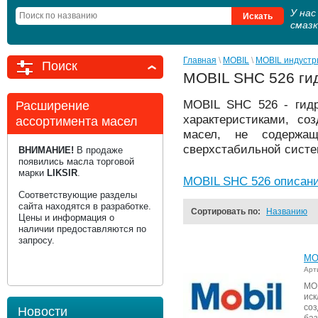
У на
смаз
Главная
 \ 
MOBIL
 \ 
MOBIL индустр
Поиск
MOBIL SHC 526 гид
MOBIL SHC 526 - гидр
Расширение
характеристиками, со
ассортимента масел
масел, не содержащ
сверхстабильной систе
ВНИМАНИЕ!
В продаже
появились масла торговой
марки
LIKSIR
.
MOBIL SHC 526 описан
Соответствующие разделы
сайта находятся в разработке.
Сортировать по:
Названию
Цены и информация о
наличии предоставляются по
запросу.
MO
Арт
MO
ис
со
Новости