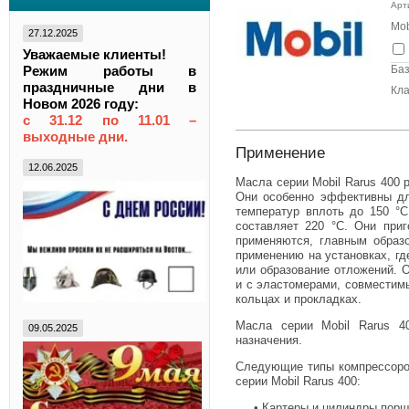
Арт
Mob
27.12.2025
Уважаемые клиенты!
Баз
Режим работы в
праздничные дни в
Кла
Новом 2026 году:
с 31.12 по 11.01 –
выходные дни.
Применение
12.06.2025
Масла серии Mobil Rarus 400
Они особенно эффективны дл
температур вплоть до 150 °C
составляет 220 °C. Они при
применяются, главным образ
применению на установках, гд
или образование отложений. 
и с эластомерами, совместим
кольцах и прокладках.
Масла серии Mobil Rarus 4
09.05.2025
назначения.
Следующие типы компрессоро
серии Mobil Rarus 400:
• Картеры и цилиндры порш