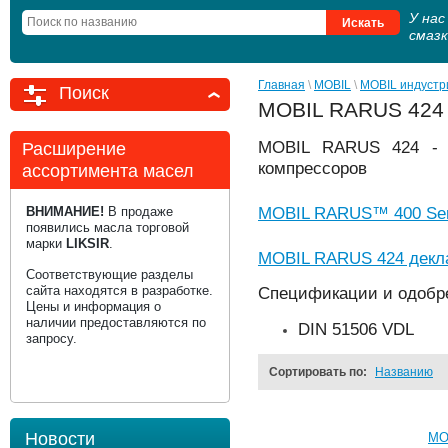
У на
смаз
Главная
 \ 
MOBIL
 \ 
MOBIL индустр
Поиск
MOBIL RARUS 424
MOBIL RARUS 424 - 
Расширение
компрессоров
ассортимента масел
ВНИМАНИЕ!
В продаже
MOBIL RARUS™ 400 Serie
появились масла торговой
марки
LIKSIR
.
MOBIL RARUS 424 декла
Соответствующие разделы
сайта находятся в разработке.
Спецификации и одобр
Цены и информация о
наличии предоставляются по
DIN 51506 VDL
запросу.
Сортировать по:
Названию
Новости
MO