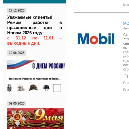
Кла
27.12.2025
Уважаемые клиенты!
Режим работы в
MO
праздничные дни в
Арт
Новом 2026 году:
Ст
с 31.12 по 11.01 –
75
выходные дни.
си
выс
гла
12.06.2025
ги
гр
авт
стр
Баз
Кла
09.05.2025