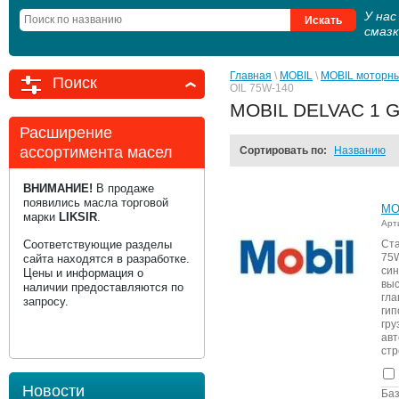
У на
смаз
Главная
 \ 
MOBIL
 \ 
MOBIL моторны
Поиск
OIL 75W-140
MOBIL DELVAC 1 G
Расширение
ассортимента масел
Сортировать по:
Названию
ВНИМАНИЕ!
В продаже
появились масла торговой
MO
марки
LIKSIR
.
Арт
Соответствующие разделы
Ст
75
сайта находятся в разработке.
си
Цены и информация о
выс
наличии предоставляются по
гла
запросу.
ги
гр
авт
стр
Новости
Баз