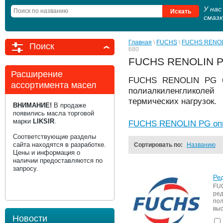
У на
смаз
Главная
 \ 
FUCHS
 \ 
FUCHS RENO
Поиск
680
FUCHS RENOLIN P
Расширение
FUCHS RENOLIN PG 68
ассортимента масел
полиалкиленгликоле
термических нагрузок.
ВНИМАНИЕ!
В продаже
появились масла торговой
марки
LIKSIR
.
FUCHS RENOLIN PG опи
Соответствующие разделы
сайта находятся в разработке.
Сортировать по:
Названию
Цены и информация о
наличии предоставляются по
запросу.
Ре
FU
ре
по
выс
Новости