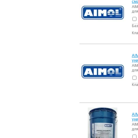
см
AIM
для
Баз
Кла
AI
ун
AIM
для
Кла
AI
ун
AIM
для