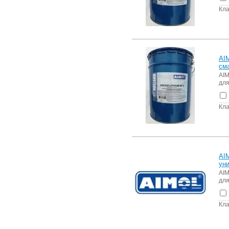
Кла
AI
см
AIM
для
Кла
AI
ун
AIM
для
Кла