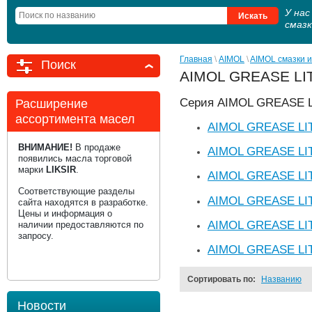
У на
смаз
Главная
 \ 
AIMOL
 \ 
AIMOL смазки и
Поиск
AIMOL GREASE LITH
Серия AIMOL GREASE L
Расширение
ассортимента масел
AIMOL GREASE LI
ВНИМАНИЕ!
В продаже
AIMOL GREASE LIT
появились масла торговой
марки
LIKSIR
.
AIMOL GREASE LI
Соответствующие разделы
AIMOL GREASE LI
сайта находятся в разработке.
Цены и информация о
AIMOL GREASE LI
наличии предоставляются по
запросу.
AIMOL GREASE LI
Сортировать по:
Названию
Новости