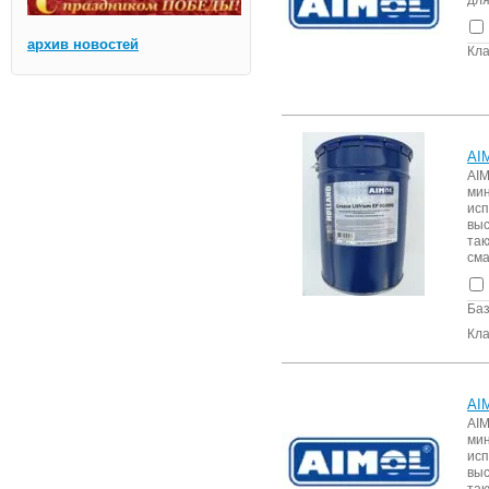
архив новостей
Кла
AI
AI
ми
ис
выс
та
сма
Баз
Кла
AI
AI
ми
ис
выс