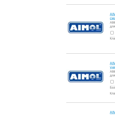
AI
см
AIM
для
Кла
AI
ун
AIM
для
Баз
Кла
AI