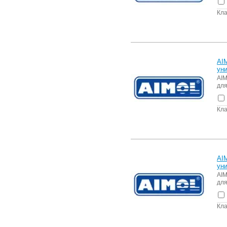
Кла
AI
ун
AIM
для
Кла
AI
ун
AIM
для
Кла