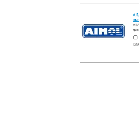
AI
см
AIM
для
Кла