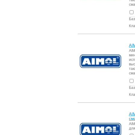
та
сма
Баз
Кла
AI
AI
ми
ис
выс
та
сма
Баз
Кла
AI
см
AIM
для