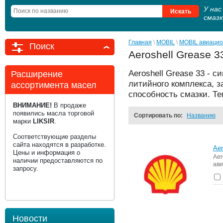
У на
смаз
Главная
 \ 
MOBIL
 \ 
MOBIL авиацио
Поиск
Aeroshell Grease 3
Aeroshell Grease 33 - 
Расширение
литийного комплекса, 
ассортимента масел
способность смазки. Те
ВНИМАНИЕ!
В продаже
появились масла торговой
Сортировать по:
Названию
марки
LIKSIR
.
Соответствующие разделы
сайта находятся в разработке.
Aer
Цены и информация о
Ae
наличии предоставляются по
ави
запросу.
Новости